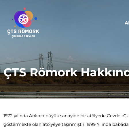
A
ÇTS Römork Hakkın
1972 yılında Ankara büyük sanayide bir atölyede Cevdet ÇU
göstermekte olan atölyeye taşınmıştır. 1999 Yılında babad