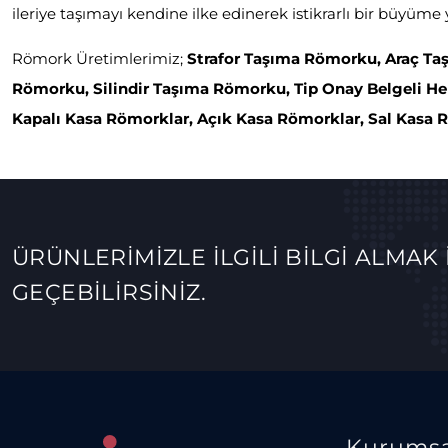
ileriye taşımayı kendine ilke edinerek istikrarlı bir büyüme 
Römork Üretimlerimiz;
Strafor Taşıma Römorku, Araç Taşı
Römorku, Silindir Taşıma Römorku, Tip Onay Belgeli H
Kapalı Kasa Römorklar, Açık Kasa Römorklar, Sal Kasa 
ÜRÜNLERİMİZLE İLGİLİ BİLGİ ALMAK 
GEÇEBİLİRSİNİZ.
Kurumsa