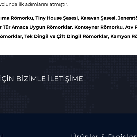
yolunda ilk adımlarını atmıştır.
ma Römorku, Tiny House Şasesi, Karavan Şasesi, Jeneratör
er Tür Amaca Uygun Römorklar. Konteyner Römorku, Atv 
Römorklar, Tek Dingil ve Çift Dingil Römorklar, Kamyon R
İÇİN BİZİMLE İLETİŞİME
l
Ürünler & Projeler