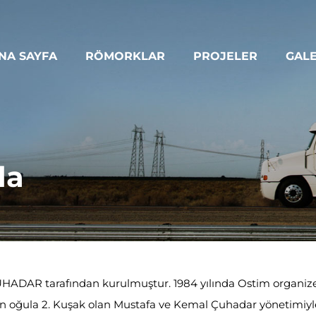
NA SAYFA
RÖMORKLAR
PROJELER
GALE
da
HADAR tarafından kurulmuştur. 1984 yılında Ostim organize sa
an oğula 2. Kuşak olan Mustafa ve Kemal Çuhadar yönetimiyle,