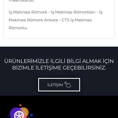
makinalardır.
İş Makinası Römork - İş Makinası Römorkları - İş
Makinası Römork Ankara - CTS İş Makinası
Römorku
ÜRÜNLERİMİZLE İLGİLİ BİLGİ ALMAK İÇİN
BİZİMLE İLETİŞİME GEÇEBİLİRSİNİZ.
İLETIŞIM